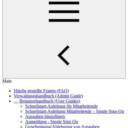
Main
Häufig gestellte Fragen (FAQ)
Verwaltungshandbuch (Admin Guide)
Benutzerhandbuch (User Guides)
Schnellstart-Anleitung für Mitarbeitende
Schnellstart-Anleitung Mitarbeitende – Single Sign-On
Ausgaben hinzufügen
Anmeldung - Single Sign On
Genehmigung/Ablehnung von Ausgaben