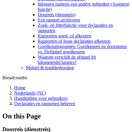
Inloggen namens een andere gebruiker (Assistent
functie)
Doorreis (dienstreis)
Een rapport archiveren
Zoek- en filterfunctie voor declaraties en
rapporten
Rapporten goed- of afkeuren
Rapporten of losse declaraties afkeuren
Goedkeuringsopties: Goedkeuren en doorsturen
vs. Definitief goedkeuren
Waarom verschilt de afstand bij
kilometerdeclaraties?
Mobiel & troubleshooting
Breadcrumbs
Home
Nederlands (NL)
Handleiding voor gebruikers
Declaraties en rapporten beheren
On this Page
Doorreis (dienstreis)