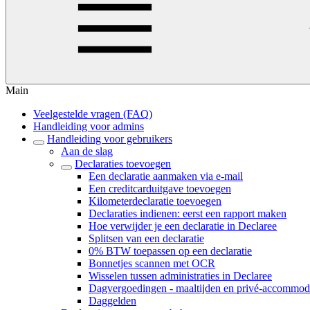
Main
Veelgestelde vragen (FAQ)
Handleiding voor admins
Handleiding voor gebruikers
Aan de slag
Declaraties toevoegen
Een declaratie aanmaken via e-mail
Een creditcarduitgave toevoegen
Kilometerdeclaratie toevoegen
Declaraties indienen: eerst een rapport maken
Hoe verwijder je een declaratie in Declaree
Splitsen van een declaratie
0% BTW toepassen op een declaratie
Bonnetjes scannen met OCR
Wisselen tussen administraties in Declaree
Dagvergoedingen - maaltijden en privé-accommod
Daggelden