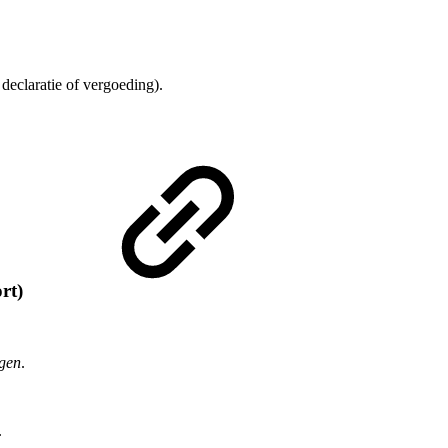
 declaratie of vergoeding).
rt)
egen
.
.