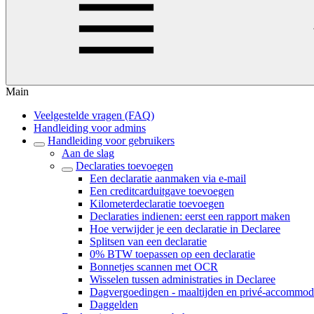
Main
Veelgestelde vragen (FAQ)
Handleiding voor admins
Handleiding voor gebruikers
Aan de slag
Declaraties toevoegen
Een declaratie aanmaken via e-mail
Een creditcarduitgave toevoegen
Kilometerdeclaratie toevoegen
Declaraties indienen: eerst een rapport maken
Hoe verwijder je een declaratie in Declaree
Splitsen van een declaratie
0% BTW toepassen op een declaratie
Bonnetjes scannen met OCR
Wisselen tussen administraties in Declaree
Dagvergoedingen - maaltijden en privé-accommod
Daggelden