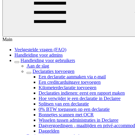
Main
Veelgestelde vragen (FAQ)
Handleiding voor admins
Handleiding voor gebruikers
Aan de slag
Declaraties toevoegen
Een declaratie aanmaken via e-mail
Een creditcarduitgave toevoegen
Kilometerdeclaratie toevoegen
Declaraties indienen: eerst een rapport maken
Hoe verwijder je een declaratie in Declaree
Splitsen van een declaratie
0% BTW toepassen op een declaratie
Bonnetjes scannen met OCR
Wisselen tussen administraties in Declaree
Dagvergoedingen - maaltijden en privé-accommod
Daggelden