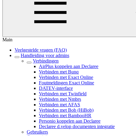
Main
Veelgestelde vragen (FAQ)
Handleiding voor admins
Verbindingen
AirPlus koppelen aan Declaree
Verbinden met Bunq
Verbinden met Exact Online
Foutmeldingen Exact Online
DATEV-interface
Verbinden met Twinfield
Verbinden met Nmbrs
Verbinden met AFAS
Verbinden met Bob (HiBob)
Verbinden met BambooHR
Personio koppelen aan Declaree
Declaree d.velop documenten integratie
Gebruikers