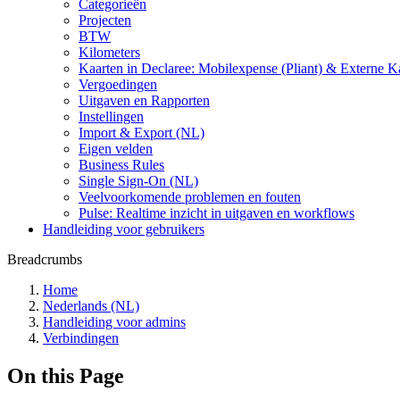
Categorieën
Projecten
BTW
Kilometers
Kaarten in Declaree: Mobilexpense (Pliant) & Externe
Vergoedingen
Uitgaven en Rapporten
Instellingen
Import & Export (NL)
Eigen velden
Business Rules
Single Sign-On (NL)
Veelvoorkomende problemen en fouten
Pulse: Realtime inzicht in uitgaven en workflows
Handleiding voor gebruikers
Breadcrumbs
Home
Nederlands (NL)
Handleiding voor admins
Verbindingen
On this Page