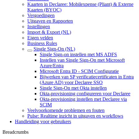
Kaarten in Declaree: Mobilexpense (Pliant) & Externe
Kaarten (BYOC)
Vergoedingen
Uitgaven en Rapporten
Instellingen
Import & Export (NL)
Eigen velden
Business Rules
Single Sign-On (NL)
Single Sign-on instellen met MS ADFS
Instellen van Single Sign-On met Microsoft
Azure/Entra
Microsoft Entra ID - SCIM Configuratie
Bijwerken van SP verificatiecertificaten in Entra
(Azure AD) voor Declaree SSO
Single Sign-On met Okta instellen
Okta‑provisioning configureren voor Declaree
Okta‑provisioning instellen met Declaree via
SCIM
Veelvoorkomende problemen en fouten
Pulse: Realtime inzicht in uitgaven en workflows
Handleiding voor gebruikers
Breadcrumbs