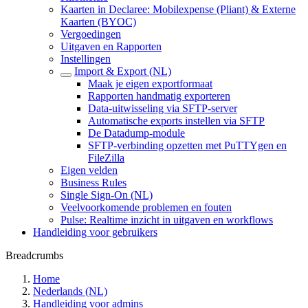
Kaarten in Declaree: Mobilexpense (Pliant) & Externe
Kaarten (BYOC)
Vergoedingen
Uitgaven en Rapporten
Instellingen
Import & Export (NL)
Maak je eigen exportformaat
Rapporten handmatig exporteren
Data-uitwisseling via SFTP-server
Automatische exports instellen via SFTP
De Datadump-module
SFTP-verbinding opzetten met PuTTYgen en
FileZilla
Eigen velden
Business Rules
Single Sign-On (NL)
Veelvoorkomende problemen en fouten
Pulse: Realtime inzicht in uitgaven en workflows
Handleiding voor gebruikers
Breadcrumbs
Home
Nederlands (NL)
Handleiding voor admins