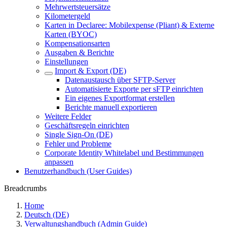
Mehrwertsteuersätze
Kilometergeld
Karten in Declaree: Mobilexpense (Pliant) & Externe
Karten (BYOC)
Kompensationsarten
Ausgaben & Berichte
Einstellungen
Import & Export (DE)
Datenaustausch über SFTP-Server
Automatisierte Exporte per sFTP einrichten
Ein eigenes Exportformat erstellen
Berichte manuell exportieren
Weitere Felder
Geschäftsregeln einrichten
Single Sign-On (DE)
Fehler und Probleme
Corporate Identity Whitelabel und Bestimmungen
anpassen
Benutzerhandbuch (User Guides)
Breadcrumbs
Home
Deutsch (DE)
Verwaltungshandbuch (Admin Guide)