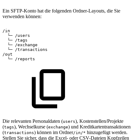
Ein SFTP-Konto hat die folgenden Ordner-Layouts, die Sie
verwenden können:
/in
└─
/users
└─
/tags
└─
/exchange
└─
/transactions
/out
└─
/reports
Die relevanten Personaldaten (
), Kostenstellen/Projekte
users
(
), Wechselkurse (
) und Kreditkartentransaktionen
tags
exchange
(
) können im Ordner
hinzugefügt werden.
transactions
/in/*
Stellen Sie sicher, dass die Excel- oder CSV-Dateien Kopfzeilen