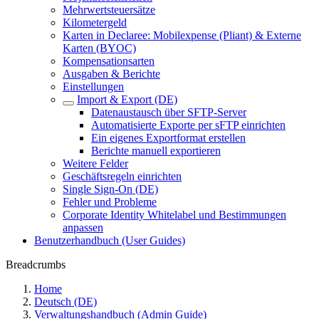
Mehrwertsteuersätze
Kilometergeld
Karten in Declaree: Mobilexpense (Pliant) & Externe
Karten (BYOC)
Kompensationsarten
Ausgaben & Berichte
Einstellungen
Import & Export (DE)
Datenaustausch über SFTP-Server
Automatisierte Exporte per sFTP einrichten
Ein eigenes Exportformat erstellen
Berichte manuell exportieren
Weitere Felder
Geschäftsregeln einrichten
Single Sign-On (DE)
Fehler und Probleme
Corporate Identity Whitelabel und Bestimmungen
anpassen
Benutzerhandbuch (User Guides)
Breadcrumbs
Home
Deutsch (DE)
Verwaltungshandbuch (Admin Guide)