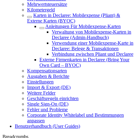
Mehrwertsteuersätze
Kilometergeld
Karten in Declaree: Mobilexpense (Pliant) &
Externe Karten (BYOC)
Anleitungen Für Mobilexpense-Karten
Verwaltung von Mobilexpense-Karten in
Declaree (Admin-Handbuch)
Verwendung einer Mobilexpense-Karte in
Declaree: Belege & Transaktionen
Verbindung zwischen Pliant und Declaree
Externe Firmenkarten in Declaree (Bring Your
Own Card – BYOC)
Kompensationsarten
Ausgaben & Berichte
Einstellungen
Import & Export (DE)
Weitere Felder
Geschäftsregeln einrichten
Single Sign-On (DE)
Fehler und Probleme
Corporate Identity Whitelabel und Bestimmungen
anpassen
Benutzerhandbuch (User Guides)
Breadcrumbs