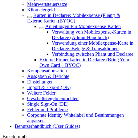
Mehrwertsteuersätze
Kilometergeld
Karten in Declaree: Mobilexpense (Pliant) &
Externe Karten (BYOC)
Anleitungen Für Mobilexpense-Karten
Verwaltung von Mobilexpense-Karten in
Declaree (Admin-Handbuch)
Verwendung einer Mobilexpense-Karte in
Declaree: Belege & Transaktionen
Verbindung zwischen Pliant und Declaree
Externe Firmenkarten in Declaree (Bring Your
Own Card – BYOC)
Kompensationsarten
Ausgaben & Berichte
Einstellungen
Import & Export (DE)
Weitere Felder
Geschäftsregeln einrichten
Single Sign-On (DE)
Fehler und Probleme
Corporate Identity Whitelabel und Bestimmungen
anpassen
Benutzerhandbuch (User Guides)
Breadcrumbs