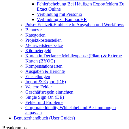
Fehlerbehebung Bei Häufigen Exportfehlern Zu
Exact Online
Verbindung mit Personio
Verbindung zu BambooHR
Pulse: Echtzeit-Einblicke in Ausgaben und Workflows
Benutzer
Kategorien
Projektkostenstellen
Mehrwertsteuersätze
Kilometergeld
Karten in Declaree: Mobilexpense (Pliant) & Externe
Karten (BYOC)
Kompensationsarten
Ausgaben & Berichte
Einstellungen
Import & Export (DE)
Weitere Felder
Geschäftsregeln einrichten
Single Sign-On (DE)
Fehler und Probleme
Corporate Identity Whitelabel und Bestimmungen
anpassen
Benutzerhandbuch (User Guides)
Breadcrumbs