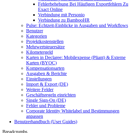
Fehlerbehebung Bei Häufigen Exportfehlern Zu
Exact Online
Verbindung mit Personio
Verbindung zu BambooHR
Pulse: Echtzeit-Einblicke in Ausgaben und Workflows
Benutzer
Kategorien
Projektkostenstellen
Mehrwertsteuersätze
Kilometergeld
Karten in Declaree: Mobilexpense (Pliant) & Externe
Karten (BYOC)
Kompensationsarten
Ausgaben & Berichte
Einstellungen
Import & Export (DE)
Weitere Felder
Geschäftsregeln einrichten
Single Sign-On (DE)
Fehler und Probleme
Corporate Identity Whitelabel und Bestimmungen
anpassen
Benutzerhandbuch (User Guides)
Breadcrumbs